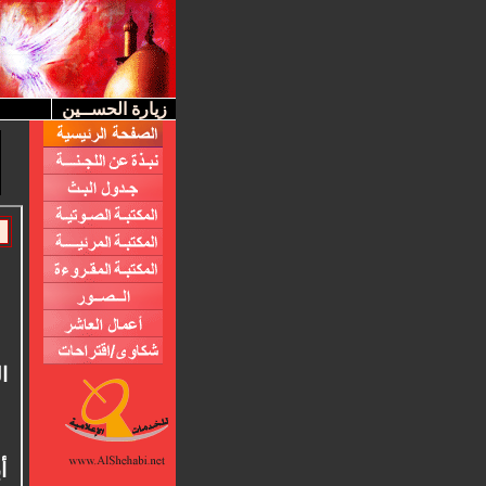
زيارة الحســين