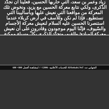
الشهابي نت AlShehabi.NeT للخدمات الأعلاميه -2006© // لمشاهدة أفضل 800× 600