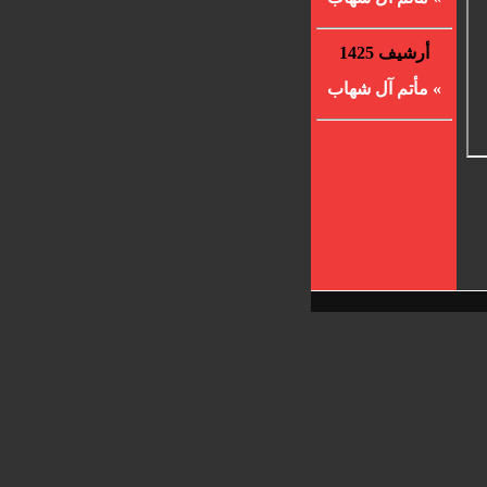
أرشيف 1425
» مأتم آل شهاب